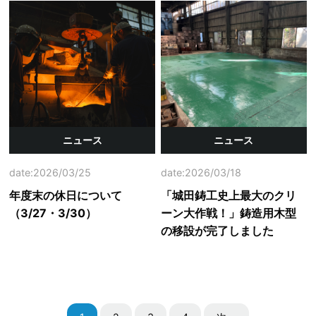
ニュース
ニュース
date:2026/03/25
date:2026/03/18
年度末の休日について
「城田鋳工史上最大のクリ
（3/27・3/30）
ーン大作戦！」鋳造用木型
の移設が完了しました